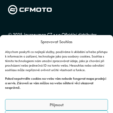
© 2025 Journeyman CZ s.r.o Oficiální distributor
Spravovat Souhlas
značky CFMOTO pro ČR a SR | Web spravuje
Abuko
Team
Abychom poskytli co nejlepší služby, používáme k ukládání a/nebo přístupu
k informacím o zařízení, technologie jako jsou soubory cookies. Souhlas s
těmito technologiemi nám umožní zpracovávat údaje, jako je chování při
Fotografie mají pouze ilustrativní charakter. Výbava, barevné
procházení nebo jedinečná ID na tomto webu. Nesouhlas nebo odvolání
souhlasu může nepříznivě ovlivnit určité vlastnosti a funkce.
kombinace apod. se mohou lišit. Pro upřesnění kontaktujte svého
prodejce. | Veškeré zobrazené informace mají pouze informativní
Pokud nepotvrdíte cookies na webu vám nebude fungovat mapa prodejci
a servis. Zároveň se vám můžou na webu některé věci ukazovat
charakter a nejsou nabídkou ve smyslu ustanovení §1732 odst. 2
nesprávně.
zákona č. 89/2012 Sb., občanského zákoníku.
JOURNEYMAN CZ s.r.o. | Podjavorinské 1606/16, Chodov, 149 00
Příjmout
Praha 4 | IČO: 24843920, DIČ: CZ24843920 | Spisová značka: C
179613 vedená u Městského soudu v Praze. Datová schránka: rxh2xyn |