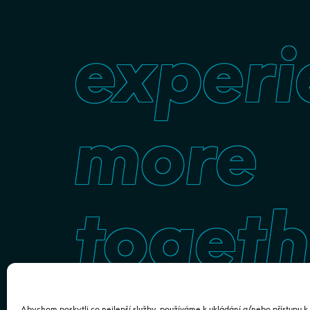
experi
more
togeth
Abychom poskytli co nejlepší služby, používáme k ukládání a/nebo přístupu k 