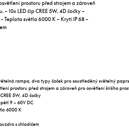
 osvětlení prostoru před strojem a zároveň
ru. – 10x LED čip CREE 5W, 4D čočky –
– Teplota světla 6000 K – Krytí IP 68 –
čem
ětelná rampa, dva typy čoček pro soustředěný světelný paprsek
lení prostoru před strojem a zároveň pro osvětlení širšího pros
p CREE 5W, 4D čočky
apětí 9 – 60V DC
ětla 6000 K
pouzdro s chladičem