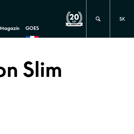
SK
Magazín
GOES
on Slim