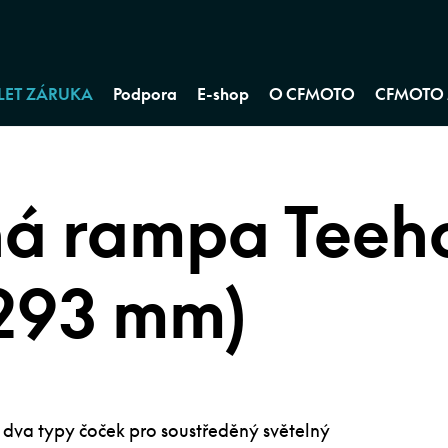
 LET ZÁRUKA
Podpora
E-shop
O CFMOTO
CFMOTO 
ná rampa Teeh
293 mm)
dva typy čoček pro soustředěný světelný