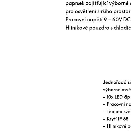
paprsek zajišťující výborné
pro osvětlení širšího prosto
Pracovní napětí 9 – 60V DC 
Hliníkové pouzdro s chladi
Jednořadá sv
výborné osvět
– 10x LED či
– Pracovní n
– Teplota sv
– Krytí IP 68
– Hliníkové 