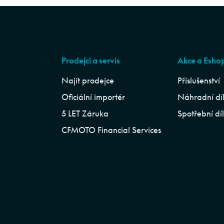
Prodejci a servis
Akce a Esho
Najít prodejce
Příslušenství
Oficiální importér
Náhradní dí
5 LET Záruka
Spotřební dí
CFMOTO Financial Services