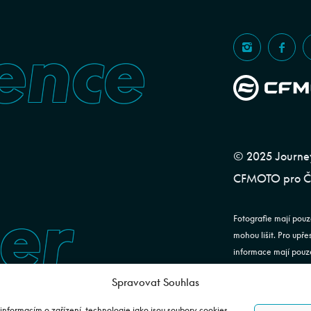
ence
© 2025 Journeym
CFMOTO pro ČR
er
Fotografie mají pouz
mohou lišit. Pro upř
informace mají pouze
ustanovení §1732 od
Spravovat Souhlas
JOURNEYMAN CZ s.r.o
informacím o zařízení, technologie jako jsou soubory cookies.