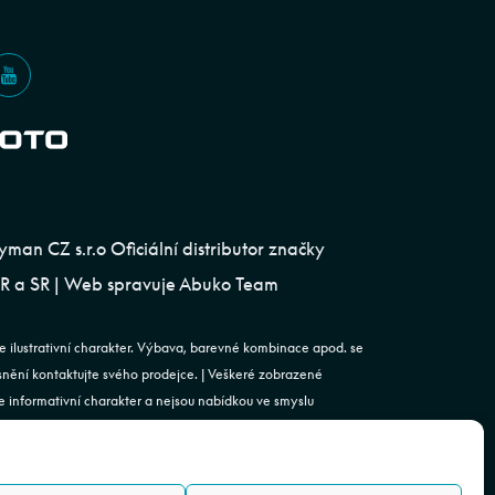
an CZ s.r.o Oficiální distributor značky
 a SR | Web spravuje
Abuko Team
e ilustrativní charakter. Výbava, barevné kombinace apod. se
esnění kontaktujte svého prodejce. | Veškeré zobrazené
 informativní charakter a nejsou nabídkou ve smyslu
st. 2 zákona č. 89/2012 Sb., občanského zákoníku.
. | Podjavorinské 1606/16, Chodov, 149 00 Praha 4 | IČO: