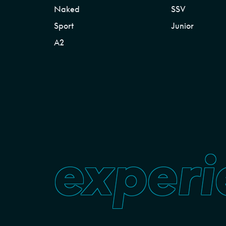
Naked
SSV
Sport
Junior
A2
experi