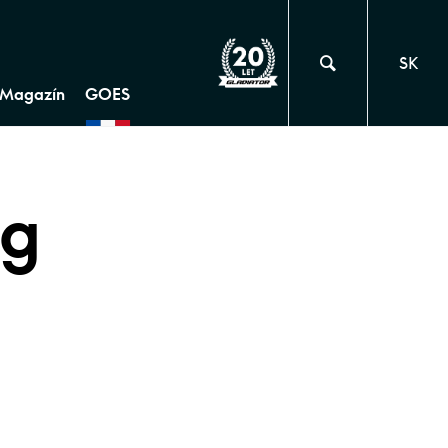
SK
Magazín
GOES
ng