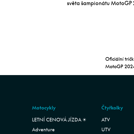
světa šampionátu MotoGP 2
Oficiální tr
MotoGP 2024 
Motocykly
Čtyřkolky
LETNÍ CENOVÁ JÍZDA ☀︎
ATV
Adventure
UTV