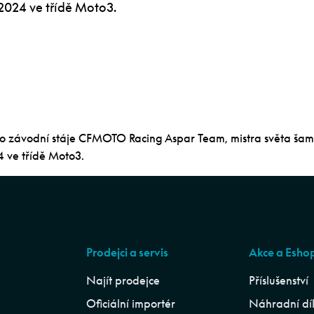
024 ve třídě Moto3.
ičko závodní stáje CFMOTO Racing Aspar Team, mistra světa ša
ve třídě Moto3.
Prodejci a servis
Akce a Esho
Najít prodejce
Příslušenství
Oficiální importér
Náhradní dí