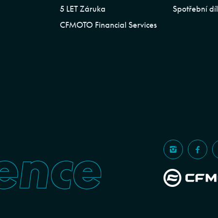
5 LET Záruka
Spotřební dí
CFMOTO Financial Services
ence