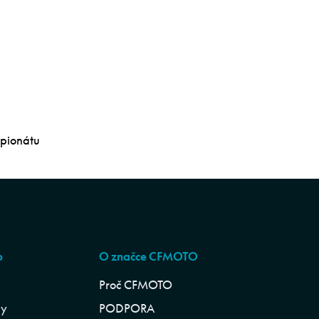
mpionátu
p
O značce CFMOTO
Proč CFMOTO
ly
PODPORA