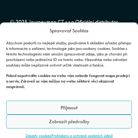
© 2025 Journeyman CZ s.r.o Oficiální distributor
Spravovat Souhlas
značky CFMOTO pro ČR a SR | Web spravuje
Abuko
Team
Abychom poskytli co nejlepší služby, používáme k ukládání a/nebo přístupu
k informacím o zařízení, technologie jako jsou soubory cookies. Souhlas s
těmito technologiemi nám umožní zpracovávat údaje, jako je chování při
Fotografie mají pouze ilustrativní charakter. Výbava, barevné
procházení nebo jedinečná ID na tomto webu. Nesouhlas nebo odvolání
souhlasu může nepříznivě ovlivnit určité vlastnosti a funkce.
kombinace apod. se mohou lišit. Pro upřesnění kontaktujte svého
prodejce. | Veškeré zobrazené informace mají pouze informativní
Pokud nepotvrdíte cookies na webu vám nebude fungovat mapa prodejci
a servis. Zároveň se vám můžou na webu některé věci ukazovat
charakter a nejsou nabídkou ve smyslu ustanovení §1732 odst. 2
nesprávně.
zákona č. 89/2012 Sb., občanského zákoníku.
JOURNEYMAN CZ s.r.o. | Podjavorinské 1606/16, Chodov, 149 00
Příjmout
Praha 4 | IČO: 24843920, DIČ: CZ24843920 | Spisová značka: C
179613 vedená u Městského soudu v Praze. Datová schránka: rxh2xyn |
Zobrazit předvolby
Adresa provozovny: Všechromy 75, 25163 Stránčice.
Zásady cookies
Prohlášení o ochraně osobních údajů