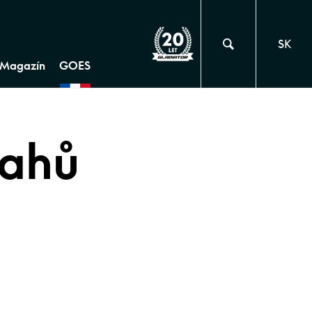
SK
Magazín
GOES
rahů