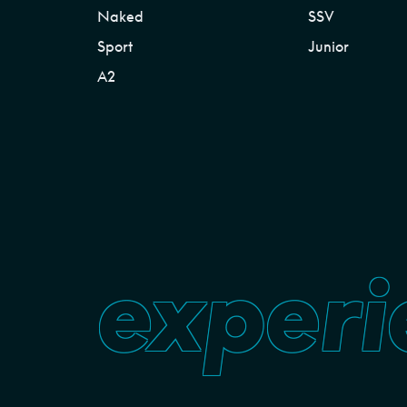
Naked
SSV
Sport
Junior
A2
experi