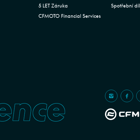
5 LET Záruka
Spotřební dí
CFMOTO Financial Services
ence