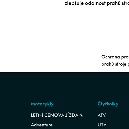
zlepšuje odolnost prahů st
Ochrana prah
prahů stroje
Motocykly
Čtyřkolky
LETNÍ CENOVÁ JÍZDA ☀︎
ATV
Adventure
UTV