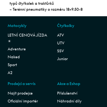
typů čtyřkolek a traktůrků
– Terénní pneumatiky o rozměru 18×9.50-8
Motocykly
Čtyřkolky
LETNÍ CENOVÁ JÍZDA
ATV
☀︎
UTV
Adventure
SSV
Naked
Junior
Sport
A2
Prodejci a servis
Akce a Eshop
Najít prodejce
Příslušenství
Oficiální importér
Náhradní díly