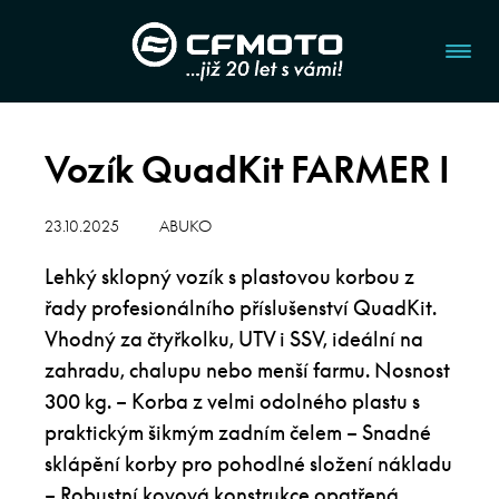
Vozík QuadKit FARMER I
23.10.2025
ABUKO
Lehký sklopný vozík s plastovou korbou z
řady profesionálního příslušenství QuadKit.
Vhodný za čtyřkolku, UTV i SSV, ideální na
zahradu, chalupu nebo menší farmu. Nosnost
300 kg. – Korba z velmi odolného plastu s
praktickým šikmým zadním čelem – Snadné
sklápění korby pro pohodlné složení nákladu
– Robustní kovová konstrukce opatřená