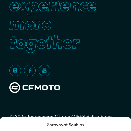
experience
more
together
© 2025 Journeyman CZ s.r.o Oficiální distributor
Spravovat Souhlas
značky CFMOTO pro ČR a SR | Web spravuje
Abuko