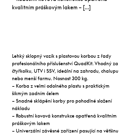
kvalitním práškovým lakem – […]
Lehký sklopný vozík s plastovou korbou z řady
profesionálního příslušenství QuadKit. Vhodný za
čtyřkolku, UTV i SSV, ideální na zahradu, chalupu
nebo menší farmu. Nosnost 300 kg.
– Korba z velmi odolného plastu s praktickým
šikmým zadním čelem
– Snadné sklápění korby pro pohodlné složení
nákladu
– Robustní kovová konstrukce opatřená kvalitním
práškovým lakem
– Univerzální závěsné zařízení pasující na většinu