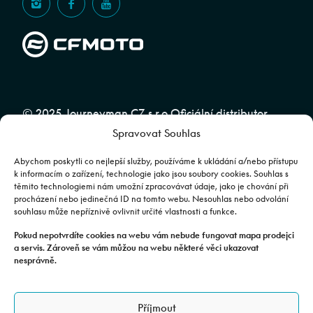
© 2025 Journeyman CZ s.r.o Oficiální distributor
Spravovat Souhlas
značky CFMOTO pro ČR a SR | Web spravuje
Abuko
Team
Abychom poskytli co nejlepší služby, používáme k ukládání a/nebo přístupu
k informacím o zařízení, technologie jako jsou soubory cookies. Souhlas s
těmito technologiemi nám umožní zpracovávat údaje, jako je chování při
Fotografie mají pouze ilustrativní charakter. Výbava, barevné
procházení nebo jedinečná ID na tomto webu. Nesouhlas nebo odvolání
souhlasu může nepříznivě ovlivnit určité vlastnosti a funkce.
kombinace apod. se mohou lišit. Pro upřesnění kontaktujte svého
prodejce. | Veškeré zobrazené informace mají pouze informativní
Pokud nepotvrdíte cookies na webu vám nebude fungovat mapa prodejci
a servis. Zároveň se vám můžou na webu některé věci ukazovat
charakter a nejsou nabídkou ve smyslu ustanovení §1732 odst. 2
nesprávně.
zákona č. 89/2012 Sb., občanského zákoníku.
JOURNEYMAN CZ s.r.o. | Podjavorinské 1606/16, Chodov, 149 00
Příjmout
Praha 4 | IČO: 24843920, DIČ: CZ24843920 | Spisová značka: C