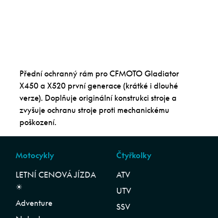
Přední ochranný rám pro CFMOTO Gladiator
X450 a X520 první generace (krátké i dlouhé
verze). Doplňuje originální konstrukci stroje a
zvyšuje ochranu stroje proti mechanickému
poškození.
Motocykly
Čtyřkolky
LETNÍ CENOVÁ JÍZDA
ATV
☀︎
UTV
Adventure
SSV