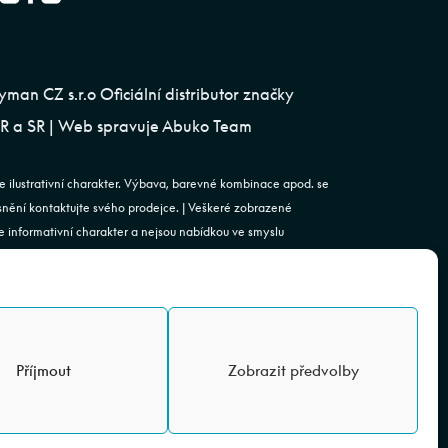
an CZ s.r.o Oficiální distributor značky
 a SR | Web spravuje
Abuko Team
e ilustrativní charakter. Výbava, barevné kombinace apod. se
esnění kontaktujte svého prodejce. | Veškeré zobrazené
 informativní charakter a nejsou nabídkou ve smyslu
st. 2 zákona č. 89/2012 Sb., občanského zákoníku.
. | Podjavorinské 1606/16, Chodov, 149 00 Praha 4 | IČO:
4843920 | Spisová značka: C 179613 vedená u Městského
vá schránka: rxh2xyn | Adresa provozovny: Všechromy 75,
Příjmout
Zobrazit předvolby