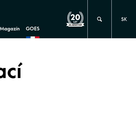
SK
Magazín
GOES
ací