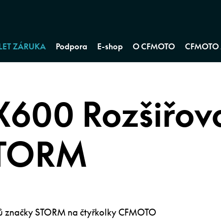
 LET ZÁRUKA
Podpora
E-shop
O CFMOTO
CFMOTO 
600 Rozšiřov
STORM
emů značky STORM na čtyřkolky CFMOTO