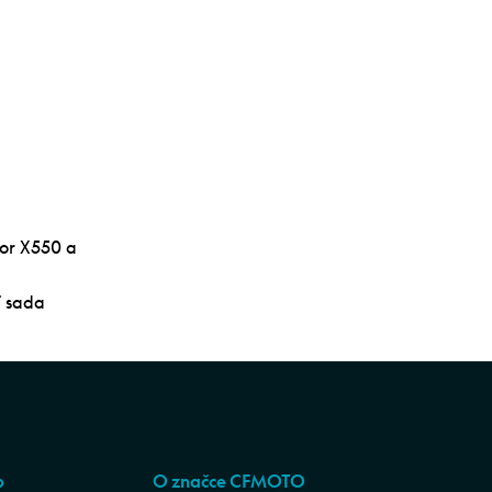
or X550 a
í sada
p
O značce CFMOTO