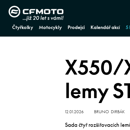
Čtyřkolky
Motocykly
Prodejci
Kalendář akcí
5
X550/X
lemy 
12.01.2026
BRUNO DIRBÁK
Sada čtyř rozšiřovacích l