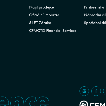
Najít prodejce
Příslušenství
Oficiální importér
Náhradní dí
5 LET Záruka
Spotřební dí
CFMOTO Financial Services
ence