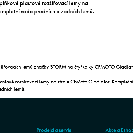
lňkové plastové rozšiřovací lemy na
ompletní sada předních a zadních lemů.
zšiřovacích lemů značky STORM na čtyřkolky CFMOTO Gladiat
astové rozšiřovací lemy na stroje CFMoto Gladiator. Kompletn
adních lemů.
Prodejci a servis
Akce a Esho