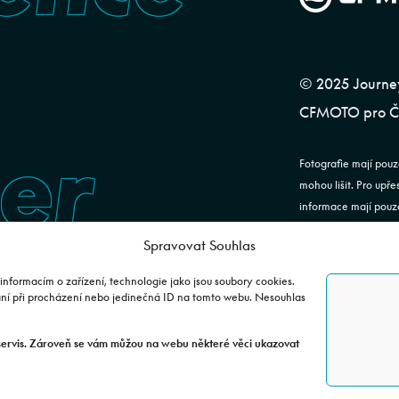
© 2025 Journeym
CFMOTO pro ČR
er
Fotografie mají pouz
mohou lišit. Pro upř
informace mají pouze
ustanovení §1732 od
Spravovat Souhlas
JOURNEYMAN CZ s.r.o
informacím o zařízení, technologie jako jsou soubory cookies.
24843920, DIČ: CZ2
ání při procházení nebo jedinečná ID na tomto webu. Nesouhlas
soudu v Praze. Dato
25163 Stránčice.
servis. Zároveň se vám můžou na webu některé věci ukazovat