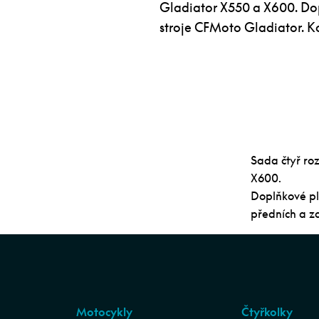
Gladiator X550 a X600. Dop
stroje CFMoto Gladiator. K
Sada čtyř ro
X600.
Doplňkové pl
předních a z
Motocykly
Čtyřkolky