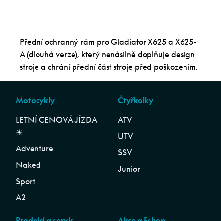
Přední ochranný rám pro Gladiator X625 a X625-
A (dlouhá verze), který nenásilně doplňuje design
stroje a chrání přední část stroje před poškozením.
Motocykly
Čtyřkolky
LETNÍ CENOVÁ JÍZDA
ATV
☀︎
UTV
Adventure
SSV
Naked
Junior
Sport
A2
Prodejci a servis
Akce a Eshop