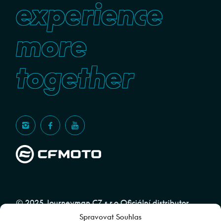
experience
more
together
© 2025 Journeyman CZ s.r.o Oficiální distributor
Spravovat Souhlas
značky CFMOTO pro ČR a SR | Web spravuje
Abuko