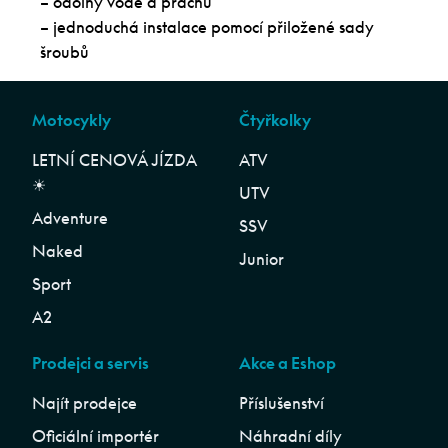
– odolný vodě a prachu
– jednoduchá instalace pomocí přiložené sady
šroubů
Motocykly
Čtyřkolky
LETNÍ CENOVÁ JÍZDA
ATV
☀︎
UTV
Adventure
SSV
Naked
Junior
Sport
A2
Prodejci a servis
Akce a Eshop
Najít prodejce
Příslušenství
Oficiální importér
Náhradní díly