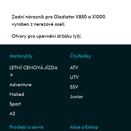
Zadní nárazník pro Gladiator X850 a X1000
vyroben z nerezové oceli.
Otvory pro upevnění držáku lyží.
Motocykly
Čtyřkolky
LETNÍ CENOVÁ JÍZDA
ATV
☀︎
UTV
Adventure
SSV
Naked
Junior
Sport
A2
Prodejci a servis
Akce a Eshop