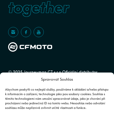
together
© 2025 Journeyman CZ s.r.o Oficiální distributor
Spravovat Souhlas
značky CFMOTO pro ČR a SR | Web spravuje
Abuko
Team
Abychom poskytli co nejlepší služby, používáme k ukládání a/nebo přístupu
k informacím o zařízení, technologie jako jsou soubory cookies. Souhlas s
těmito technologiemi nám umožní zpracovávat údaje, jako je chování při
Fotografie mají pouze ilustrativní charakter. Výbava, barevné
procházení nebo jedinečná ID na tomto webu. Nesouhlas nebo odvolání
souhlasu může nepříznivě ovlivnit určité vlastnosti a funkce.
kombinace apod. se mohou lišit. Pro upřesnění kontaktujte svého