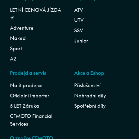
LETNÍ CENOVÁ JÍZDA
ATV
☀︎
UTV
Adventure
SSV
Naked
Junior
Sport
A2
Prodejci a servis
Akce a Eshop
Najít prodejce
Příslušenství
Oficiální importér
Náhradní díly
5 LET Záruka
Spotřební díly
CFMOTO Financial
Services
O značce CFMOTO