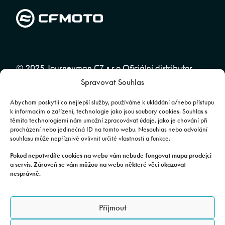
© 2025 Journeyman CZ s.r.o Oficiální distributor
Spravovat Souhlas
značky CFMOTO pro ČR a SR | Web spravuje
Abuko
Team
Abychom poskytli co nejlepší služby, používáme k ukládání a/nebo přístupu
k informacím o zařízení, technologie jako jsou soubory cookies. Souhlas s
těmito technologiemi nám umožní zpracovávat údaje, jako je chování při
Fotografie mají pouze ilustrativní charakter. Výbava, barevné
procházení nebo jedinečná ID na tomto webu. Nesouhlas nebo odvolání
souhlasu může nepříznivě ovlivnit určité vlastnosti a funkce.
kombinace apod. se mohou lišit. Pro upřesnění kontaktujte svého
prodejce. | Veškeré zobrazené informace mají pouze informativní
Pokud nepotvrdíte cookies na webu vám nebude fungovat mapa prodejci
a servis. Zároveň se vám můžou na webu některé věci ukazovat
charakter a nejsou nabídkou ve smyslu ustanovení §1732 odst. 2
nesprávně.
zákona č. 89/2012 Sb., občanského zákoníku.
JOURNEYMAN CZ s.r.o. | Podjavorinské 1606/16, Chodov, 149 00
Příjmout
Praha 4 | IČO: 24843920, DIČ: CZ24843920 | Spisová značka: C
179613 vedená u Městského soudu v Praze. Datová schránka: rxh2xyn |