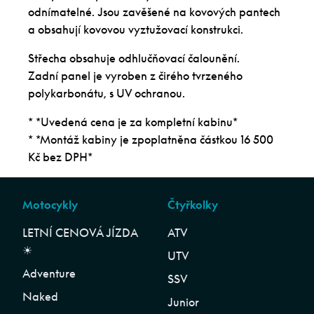
odnímatelné. Jsou zavěšené na kovových pantech
a obsahují kovovou vyztužovací konstrukci.
Střecha obsahuje odhlučňovací čalounění.
Zadní panel je vyroben z čirého tvrzeného
polykarbonátu, s UV ochranou.
* *Uvedená cena je za kompletní kabinu*
* *Montáž kabiny je zpoplatněna částkou 16 500
Kč bez DPH*
Motocykly
Čtyřkolky
LETNÍ CENOVÁ JÍZDA
ATV
☀︎
UTV
Adventure
SSV
Naked
Junior