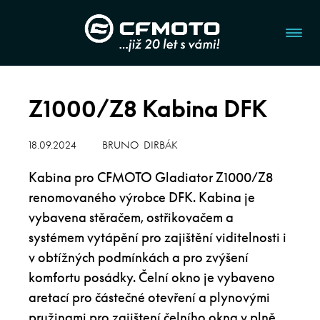
Z1000/Z8 Kabina DFK
18.09.2024
BRUNO DIRBÁK
Kabina pro CFMOTO Gladiator Z1000/Z8
renomovaného výrobce DFK. Kabina je
vybavena stěračem, ostřikovačem a
systémem vytápění pro zajištění viditelnosti i
v obtížných podmínkách a pro zvýšení
komfortu posádky. Čelní okno je vybaveno
aretací pro částečné otevření a plynovými
pružinami pro zajištení čelního okna v plně