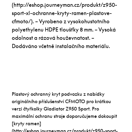
(http://eshop.journeyman.cz/produkt/z950-
sport-xl-ochranne-kryty-ramen-plastove-
cfmoto/). – Vyrobeno z vysokohustotního
polyethylenu HDPE tloušťky 8 mm. – Vysoká
odolnost a rázová houževnatost. –
Dodáváno včetně instalačního materiálu.
Plastový ochranný kryt podvozku z nabídky
originálního příslušenství CFMOTO pro krátkou
verzi čtyřkolky Gladiator Z950 Sport. Pro
maximální ochranu stroje doporučujeme dokoupit
[kryty ramen]
(http://eshop.journeyman.cz/produkt/z950-sport-