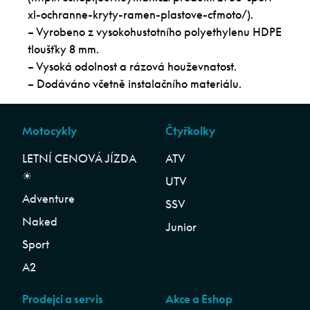
xl-ochranne-kryty-ramen-plastove-cfmoto/).
– Vyrobeno z vysokohustotního polyethylenu HDPE
tloušťky 8 mm.
– Vysoká odolnost a rázová houževnatost.
– Dodáváno včetně instalačního materiálu.
Motocykly
Čtyřkolky
LETNÍ CENOVÁ JÍZDA
ATV
☀︎
UTV
Adventure
SSV
Naked
Junior
Sport
A2
Prodejci a servis
Akce a Eshop