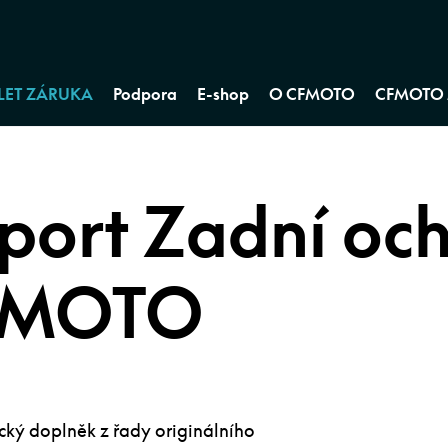
 LET ZÁRUKA
Podpora
E-shop
O CFMOTO
CFMOTO 
port Zadní oc
FMOTO
cký doplněk z řady originálního