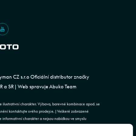
an CZ s.r.o Oficiální distributor značky
 a SR | Web spravuje
Abuko Team
e ilustrativní charakter. Výbava, barevné kombinace apod. se
esnění kontaktujte svého prodejce. | Veškeré zobrazené
 informativní charakter a nejsou nabídkou ve smyslu
st. 2 zákona č. 89/2012 Sb., občanského zákoníku.