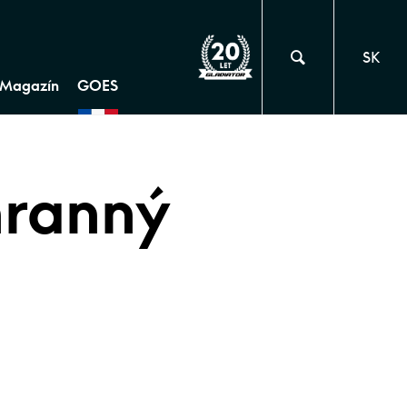
SK
Magazín
GOES
hranný