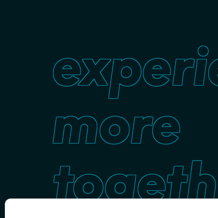
experi
more
togeth