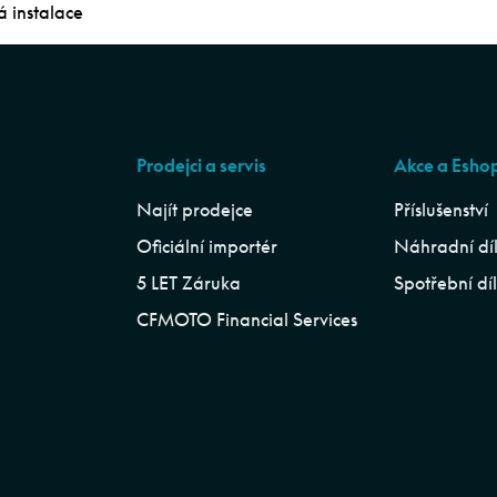
 instalace
Prodejci a servis
Akce a Esho
Najít prodejce
Příslušenství
Oficiální importér
Náhradní dí
5 LET Záruka
Spotřební dí
CFMOTO Financial Services