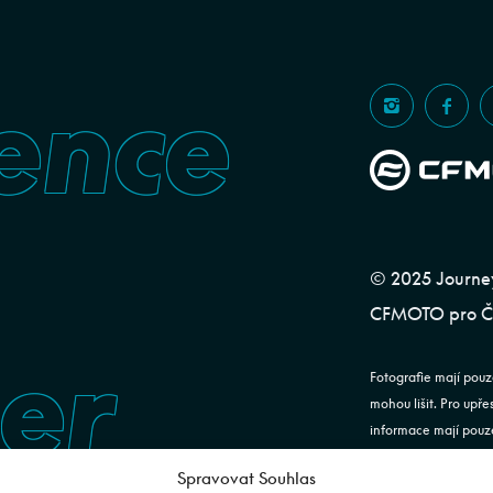
ence
© 2025 Journeym
CFMOTO pro ČR
er
Fotografie mají pouz
mohou lišit. Pro upř
informace mají pouze
ustanovení §1732 od
Spravovat Souhlas