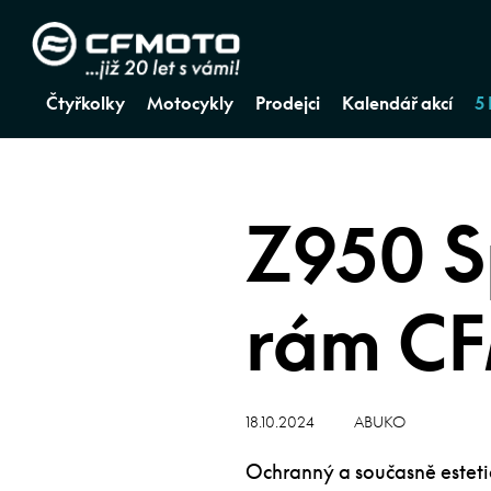
Čtyřkolky
Motocykly
Prodejci
Kalendář akcí
5
Z950 S
rám C
18.10.2024
ABUKO
Ochranný a současně esteti