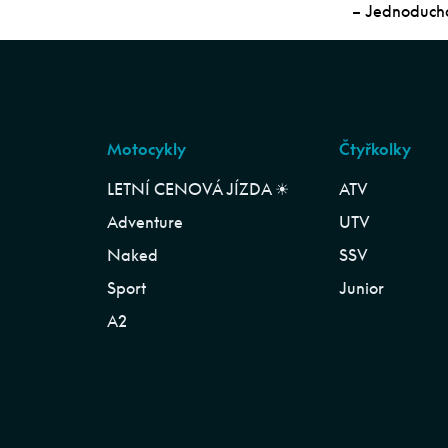
– Jednoduchá
Motocykly
Čtyřkolky
LETNÍ CENOVÁ JÍZDA ☀︎
ATV
Adventure
UTV
Naked
SSV
Sport
Junior
A2