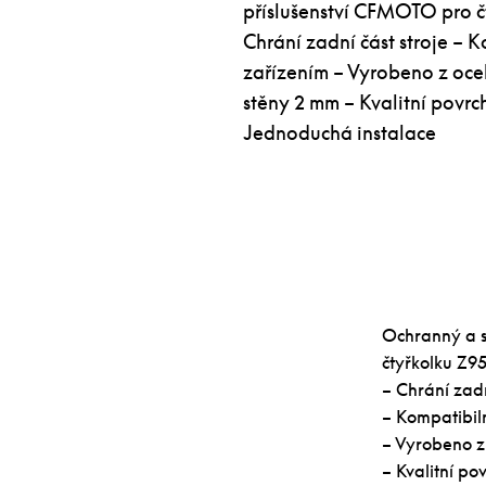
příslušenství CFMOTO pro č
Chrání zadní část stroje – 
zařízením – Vyrobeno z oce
stěny 2 mm – Kvalitní povr
Jednoduchá instalace
Ochranný a s
čtyřkolku Z9
– Chrání zadn
– Kompatibil
– Vyrobeno z
– Kvalitní p