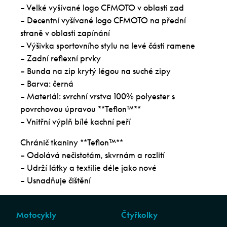
– Velké vyšívané logo CFMOTO v oblasti zad
– Decentní vyšívané logo CFMOTO na přední
straně v oblasti zapínání
– Výšivka sportovního stylu na levé části ramene
– Zadní reflexní prvky
– Bunda na zip krytý légou na suché zipy
– Barva: černá
– Materiál: svrchní vrstva 100% polyester s
povrchovou úpravou **Teflon™**
– Vnitřní výplň bílé kachní peří
Chránič tkaniny **Teflon™**
– Odolává nečistotám, skvrnám a rozlití
– Udrží látky a textilie déle jako nové
– Usnadňuje čištění
Motocykly
Čtyřkolky