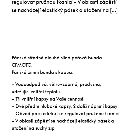
regulovat pružnou tkanicí – V oblasti zápěstí
se nacházejí elastický pásek a utažení na […]
Pánská středně dlouhá silná péřová bunda
CFMOTO.
Pánská zimní bunda s kapucí.
– Vodoodpudivá, větruvzdorná, prodyšná,
udržující vnitřní teplotu
– Tři vnitřní kapsy na Vaše cennosti
– Dvě přední hluboké kapsy, 2 další náprsní kapsy
– Obvod pasu a krku lze regulovat pružnou tkanicí
– V oblasti zápěstí se nacházejí elastický pásek a
utažení na suchý zip