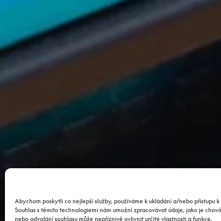
Abychom poskytli co nejlepší služby, používáme k ukládání a/nebo přístupu k 
Souhlas s těmito technologiemi nám umožní zpracovávat údaje, jako je chov
nebo odvolání souhlasu může nepříznivě ovlivnit určité vlastnosti a funkce.