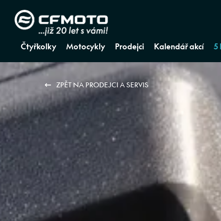
Čtyřkolky
Motocykly
Prodejci
Kalendář akcí
5
ZPĚT NA PRODEJCI A SERVIS