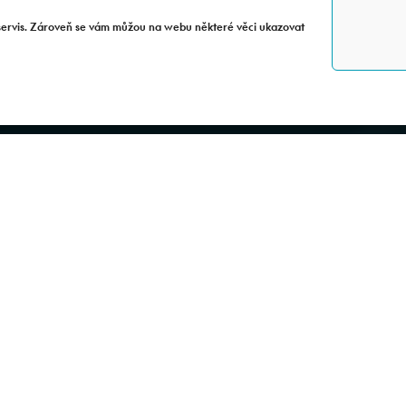
linsport
servis. Zároveň se vám můžou na webu některé věci ukazovat
CFMOTO SHOP
Pracovní doba:
Pondělí – pátek: dohodou
Mimo provozní dobu – do