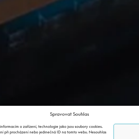
Spravovat Souhlas
informacím o zařízení, technologie jako jsou soubory cookies.
ání při procházení nebo jedinečná ID na tomto webu. Nesouhlas