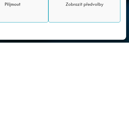
Příjmout
Zobrazit předvolby
hodou (tel. +420 777 968 880)