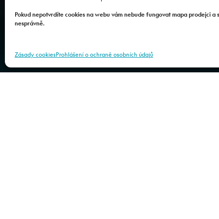
Adrena
Pokud nepotvrdíte cookies na webu vám nebude fungovat mapa prodejci a 
nesprávně.
Zásady cookies
Prohlášení o ochraně osobních údajů
SERVIS
PŘÍSLUŠENSTVÍ
Jindřiš 11
Jindřichův Hradec
377 01