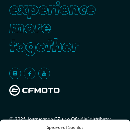
experience
more
together
© 2025 Journeyman CZ s.r.o Oficiální distributor
Spravovat Souhlas
značky CFMOTO pro ČR a SR | Web spravuje
Abuko