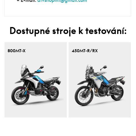
– E-mail:
atvshopmt@gmail.com
Dostupné stroje k testování:
800MT-X
450MT-R/RX