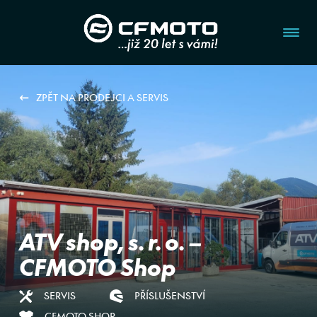
ZPĚT NA PRODEJCI A SERVIS
ATV shop, s. r. o. –
CFMOTO Shop
SERVIS
PŘÍSLUŠENSTVÍ
CFMOTO SHOP