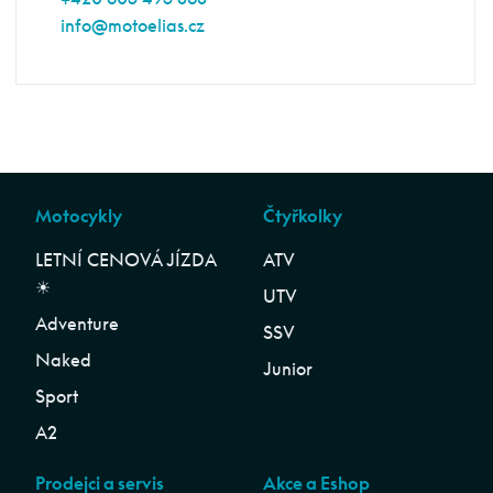
info@motoelias.cz
Motocykly
Čtyřkolky
LETNÍ CENOVÁ JÍZDA
ATV
☀︎
UTV
Adventure
SSV
Naked
Junior
Sport
A2
Prodejci a servis
Akce a Eshop