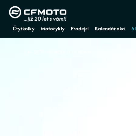
Čtyřkolky
Motocykly
Prodejci
Kalendář akcí
5
ZPĚT NA PRODEJCI A SERVIS