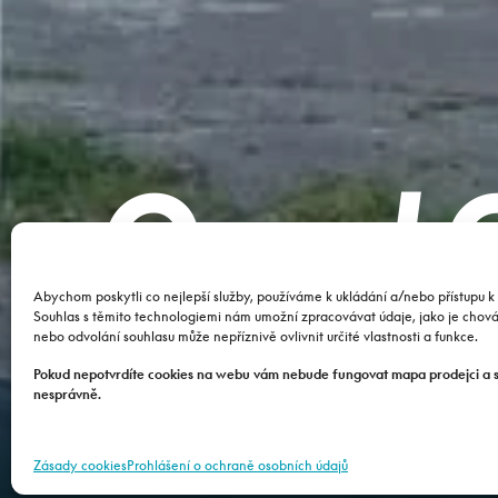
Quad C
Abychom poskytli co nejlepší služby, používáme k ukládání a/nebo přístupu k 
Tchořo
Souhlas s těmito technologiemi nám umožní zpracovávat údaje, jako je chov
nebo odvolání souhlasu může nepříznivě ovlivnit určité vlastnosti a funkce.
Pokud nepotvrdíte cookies na webu vám nebude fungovat mapa prodejci a 
nesprávně.
Zásady cookies
Prohlášení o ochraně osobních údajů
SERVIS
PŘÍSLUŠENSTVÍ