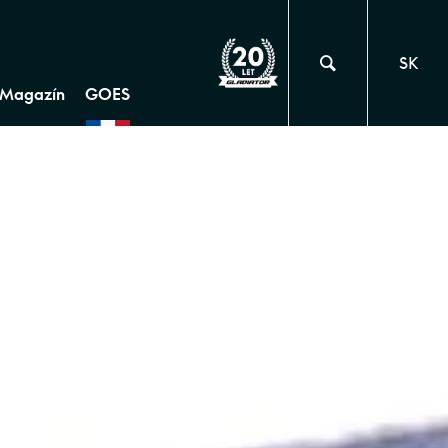
SK
Magazín
GOES