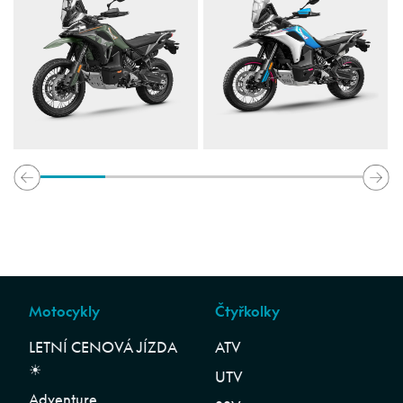
Motocykly
Čtyřkolky
LETNÍ CENOVÁ JÍZDA
ATV
☀︎
UTV
Adventure