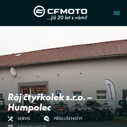
ZPĚT NA PRODEJCI A SERVIS
Ráj čtyřkolek s.r.o. –
Humpolec
SERVIS
PŘÍSLUŠENSTVÍ
CFMOTO SHOP