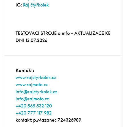
IG:
Ráj čtyřkolek
TESTOVACÍ STROJE a info – AKTUALIZACE KE
DNI 13.07.2026
Kontakt:
www.rajctyrkolek.cz
www.rajmoto.cz
info@rajctyrkolek.cz
info@rajmoto.cz
+420 565 532 120
+420 777 117 982
kontakt: p.Mazanec 724326989