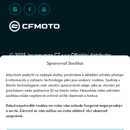
© 2025 Journeyman CZ s.r.o Oficiální distributor
Spravovat Souhlas
značky CFMOTO pro ČR a SR | Web spravuje
Abuko
Team
Abychom poskytli co nejlepší služby, používáme k ukládání a/nebo přístupu
k informacím o zařízení, technologie jako jsou soubory cookies. Souhlas s
těmito technologiemi nám umožní zpracovávat údaje, jako je chování při
Fotografie mají pouze ilustrativní charakter. Výbava, barevné
procházení nebo jedinečná ID na tomto webu. Nesouhlas nebo odvolání
souhlasu může nepříznivě ovlivnit určité vlastnosti a funkce.
kombinace apod. se mohou lišit. Pro upřesnění kontaktujte svého
prodejce. | Veškeré zobrazené informace mají pouze informativní
Pokud nepotvrdíte cookies na webu vám nebude fungovat mapa prodejci
a servis. Zároveň se vám můžou na webu některé věci ukazovat
charakter a nejsou nabídkou ve smyslu ustanovení §1732 odst. 2
nesprávně.
zákona č. 89/2012 Sb., občanského zákoníku.