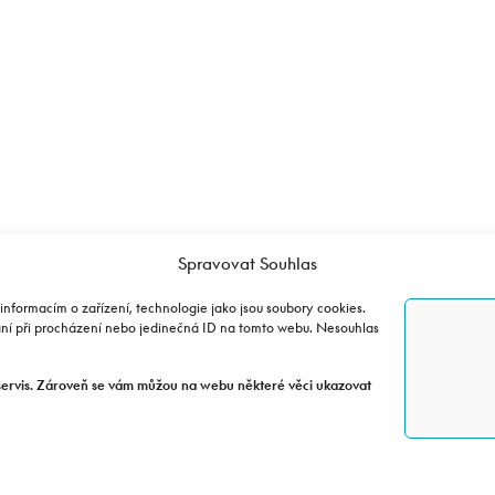
ěření emi
v u Prahy
Spravovat Souhlas
informacím o zařízení, technologie jako jsou soubory cookies.
.r.o.
ání při procházení nebo jedinečná ID na tomto webu. Nesouhlas
servis. Zároveň se vám můžou na webu některé věci ukazovat
CFMOTO SHOP