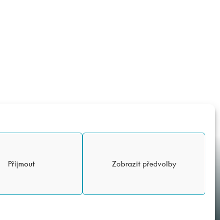
sí
 – STK
Příjmout
Zobrazit předvolby