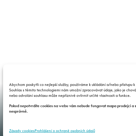
STK, m
Benešo
Abychom poskytli co nejlepší služby, používáme k ukládání a/nebo přístupu k 
REVIT, s
Souhlas s těmito technologiemi nám umožní zpracovávat údaje, jako je chov
nebo odvolání souhlasu může nepříznivě ovlivnit určité vlastnosti a funkce.
Pokud nepotvrdíte cookies na webu vám nebude fungovat mapa prodejci a 
nesprávně.
Zásady cookies
Prohlášení o ochraně osobních údajů
SERVIS
PŘÍSLUŠENSTVÍ