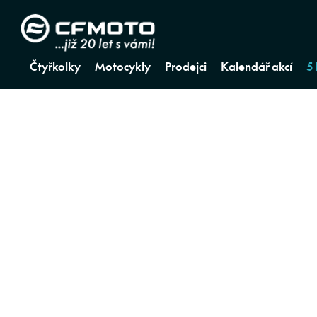
Čtyřkolky
Motocykly
Prodejci
Kalendář akcí
5
ZPĚT NA PRODEJCI A SERVIS