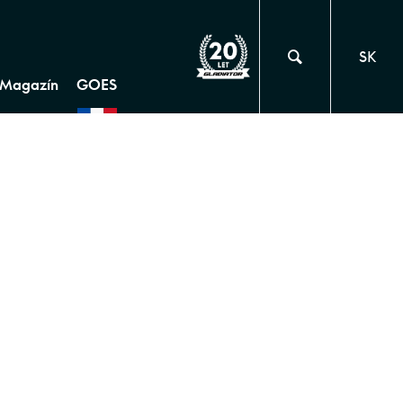
SK
Magazín
GOES