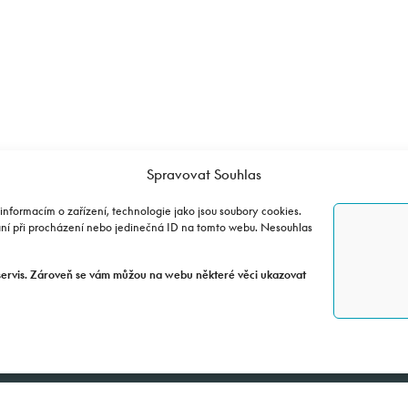
Spravovat Souhlas
informacím o zařízení, technologie jako jsou soubory cookies.
 Toman
ání při procházení nebo jedinečná ID na tomto webu. Nesouhlas
servis. Zároveň se vám můžou na webu některé věci ukazovat
CFMOTO SHOP