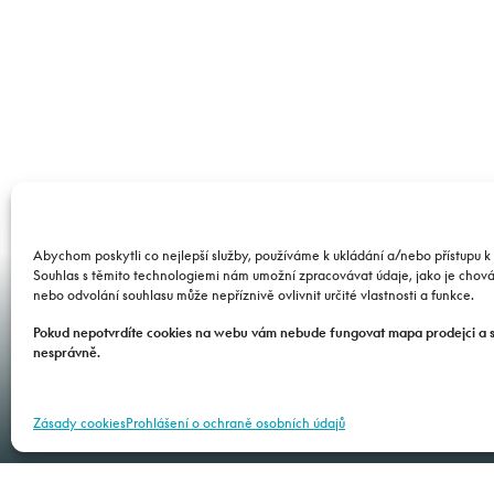
Abychom poskytli co nejlepší služby, používáme k ukládání a/nebo přístupu k 
Václav
Souhlas s těmito technologiemi nám umožní zpracovávat údaje, jako je chov
nebo odvolání souhlasu může nepříznivě ovlivnit určité vlastnosti a funkce.
Pokud nepotvrdíte cookies na webu vám nebude fungovat mapa prodejci a 
nesprávně.
Zásady cookies
Prohlášení o ochraně osobních údajů
SERVIS
PŘÍSLUŠENSTVÍ