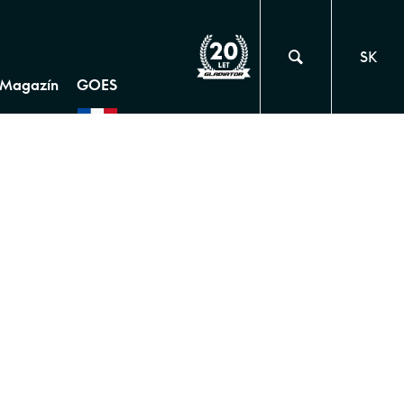
SK
Magazín
GOES