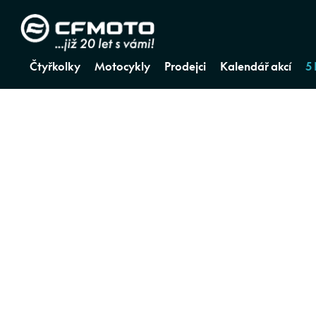
Čtyřkolky
Motocykly
Prodejci
Kalendář akcí
5
ZPĚT NA PRODEJCI A SERVIS