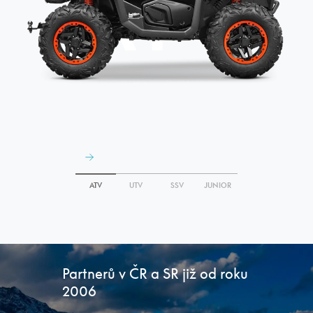
A
T
V
ATV
UTV
SSV
JUNIOR
Partnerů v ČR a SR již od roku
2006