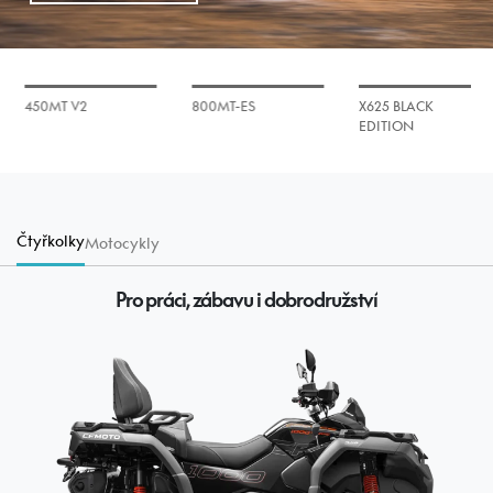
450MT V2
800MT-ES
X625 BLACK
EDITION
Čtyřkolky
Motocykly
Pro práci, zábavu i dobrodružství