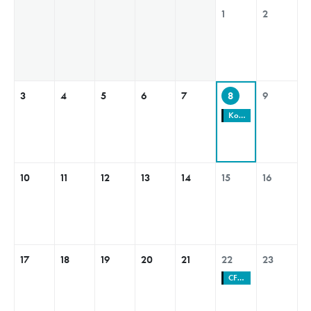
1
2
3
4
5
6
7
8
9
Kolama dolů s Policií ČR
10
11
12
13
14
15
16
17
18
19
20
21
22
23
CFMOTO MT Challenge ČESKO