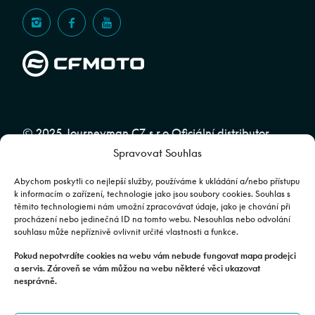
© 2025 Journeyman CZ s.r.o Oficiální distributor
Spravovat Souhlas
značky CFMOTO pro ČR a SR | Web spravuje
Abuko
Team
Abychom poskytli co nejlepší služby, používáme k ukládání a/nebo přístupu
k informacím o zařízení, technologie jako jsou soubory cookies. Souhlas s
těmito technologiemi nám umožní zpracovávat údaje, jako je chování při
Fotografie mají pouze ilustrativní charakter. Výbava, barevné
procházení nebo jedinečná ID na tomto webu. Nesouhlas nebo odvolání
souhlasu může nepříznivě ovlivnit určité vlastnosti a funkce.
kombinace apod. se mohou lišit. Pro upřesnění kontaktujte svého
prodejce. | Veškeré zobrazené informace mají pouze informativní
Pokud nepotvrdíte cookies na webu vám nebude fungovat mapa prodejci
a servis. Zároveň se vám můžou na webu některé věci ukazovat
charakter a nejsou nabídkou ve smyslu ustanovení §1732 odst. 2
nesprávně.
zákona č. 89/2012 Sb., občanského zákoníku.