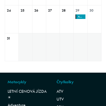
24
25
26
27
28
29
30
AGRO SHOW Jakubovice
31
Motocykly
Čtyřkolky
LETNÍ CENOVÁ JÍZDA
ATV
☀︎
UTV
Adventure