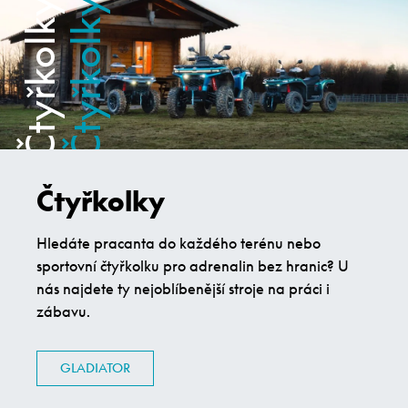
Čtyřkolky
Hledáte pracanta do každého terénu nebo
sportovní čtyřkolku pro adrenalin bez hranic? U
nás najdete ty nejoblíbenější stroje na práci i
zábavu.
GLADIATOR